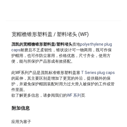
宽帽檐锥形塑料盖 / 塑料堵头 (WF)
茂凯的宽帽檐锥形塑料盖/塑料堵头
质地
polyethylene plug
caps
耐磨且不乏柔韧性，锥状设计可一物两用，既可作保
护帽用，也可作防尘塞用，价格优惠，尺寸齐全，使用方
便，能与所保护产品形成有效搭配。
此WF系列产品是茂凯标准锥形塑料盖塞
T Series plug caps
的延伸，其主要区别是增加了更宽的外沿，提供额外的保
护，并避免保护帽因装配时用力过大滑入被保护的工件或管
件里面。
欲了解更多信息，请参阅我们的
WF 系列
页.
附加信息
应用为塞子