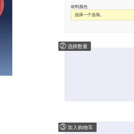
材料颜色
②
选择数量
③
加入购物车