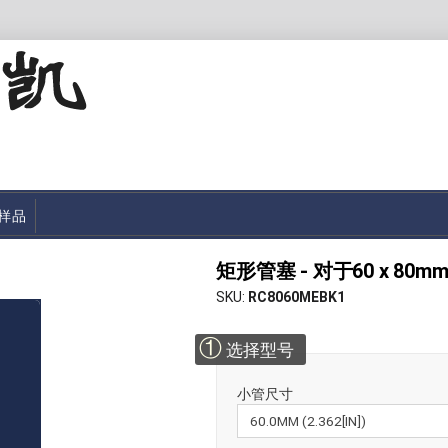
样品
矩形管塞 - 对于60 x 80mm管
SKU
RC8060MEBK1
①
选择型号
小管尺寸