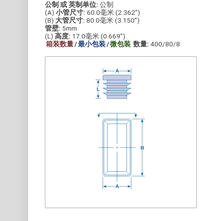
公制 或 英制单位:
公制
(A)
小管尺寸:
60.0毫米 (2.362”)
(B)
大管尺寸:
80.0毫米 (3.150”)
管壁:
5mm
(L)
高度:
17.0毫米 (0.669”)
箱装数量
/
最小包装
/
微包装
数量:
400/80/8