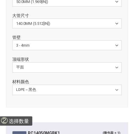
大管尺寸
管壁
顶端形状
材料颜色
②
选择数量
RC14050MGBK1
(微包装 × 1)