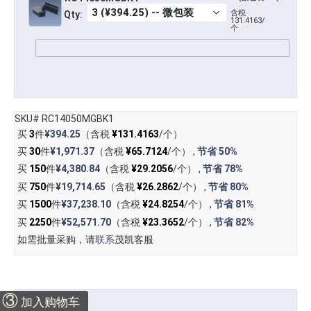
含税
Qty:
131.4163/
个
SKU# RC14050MGBK1
买
3
件
¥394.25
（含税
¥131.4163
/个）
买
30
件
¥1,971.37
（含税
¥65.7124
/个） ,
节省
50%
买
150
件
¥4,380.84
（含税
¥29.2056
/个） ,
节省
78%
买
750
件
¥19,714.65
（含税
¥26.2862
/个） ,
节省
80%
买
1500
件
¥37,238.10
（含税
¥24.8254
/个） ,
节省
81%
买
2250
件
¥52,571.70
（含税
¥23.3652
/个） ,
节省
82%
如需批量采购，请
联系
茂凯客服
③
加入购物车