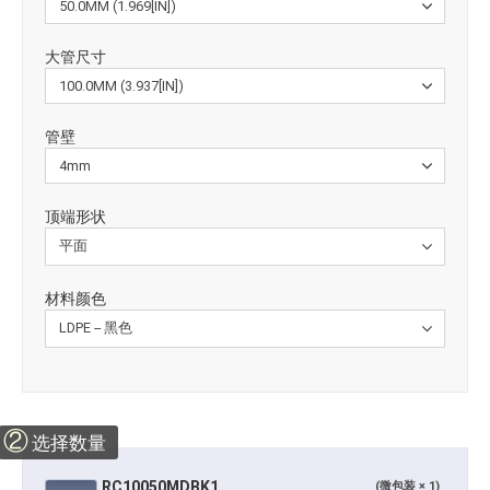
大管尺寸
管壁
顶端形状
材料颜色
②
选择数量
RC10050MDBK1
(微包装 × 1)