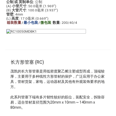
公制 或 英制单位:
公制
(A)
小管尺寸:
50.0毫米 (1.969”)
(B)
大管尺寸:
100.0毫米 (3.937”)
管壁:
4mm
(L)
高度:
17.0毫米 (0.669”)
箱装数量
/
最小包装
/
微包装
数量:
200/40/4
长方形管塞 (RC)
茂凯的长方形管塞是用低密度聚乙烯注塑成型而成，顶端较
厚，主要用于多种线性方形管材的保护，广泛应用于办公家
具，管材货架，家电，运动器材及其他有外观装饰要求的地
方。
此系列管塞下端有多片韧性较好的筋位，装配安全，拆除容
易，适合管材直径范围为20mm x 10mm ~ 140mm x
80mm。