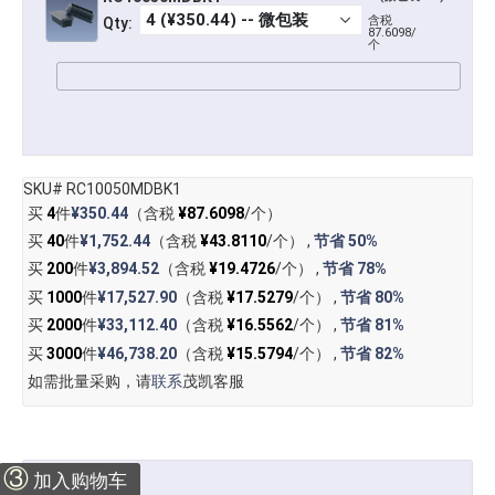
含税
Qty:
87.6098/
个
SKU# RC10050MDBK1
买
4
件
¥350.44
（含税
¥87.6098
/个）
买
40
件
¥1,752.44
（含税
¥43.8110
/个） ,
节省
50%
买
200
件
¥3,894.52
（含税
¥19.4726
/个） ,
节省
78%
买
1000
件
¥17,527.90
（含税
¥17.5279
/个） ,
节省
80%
买
2000
件
¥33,112.40
（含税
¥16.5562
/个） ,
节省
81%
买
3000
件
¥46,738.20
（含税
¥15.5794
/个） ,
节省
82%
如需批量采购，请
联系
茂凯客服
③
加入购物车