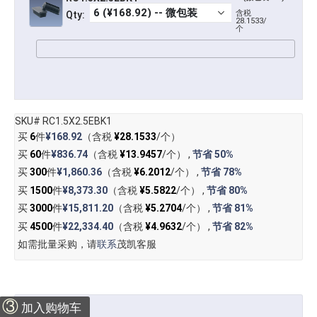
含税
Qty:
28.1533/
个
SKU# RC1.5X2.5EBK1
买
6
件
¥168.92
（含税
¥28.1533
/个）
买
60
件
¥836.74
（含税
¥13.9457
/个） ,
节省
50%
买
300
件
¥1,860.36
（含税
¥6.2012
/个） ,
节省
78%
买
1500
件
¥8,373.30
（含税
¥5.5822
/个） ,
节省
80%
买
3000
件
¥15,811.20
（含税
¥5.2704
/个） ,
节省
81%
买
4500
件
¥22,334.40
（含税
¥4.9632
/个） ,
节省
82%
如需批量采购，请
联系
茂凯客服
③
加入购物车