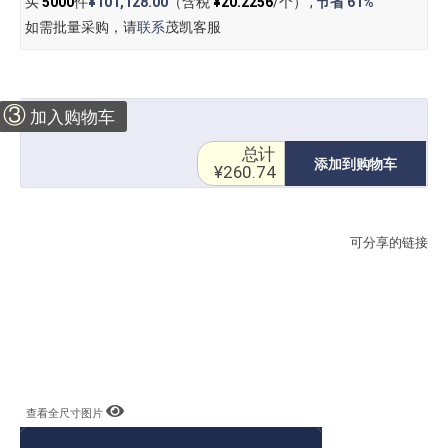
买
5000
件
¥101,128.00
（含税
¥20.2256
/个） ,
节省
61%
如需批量采购，请
联系
茂凯客服
③
加入购物车
总计
添加到购物车
¥260.74
可分享的链接
查看全尺寸图片