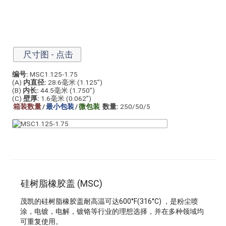
尺寸图 - 点击
编号:
MSC1.125-1.75
(A)
内直径:
28.6毫米 (1.125”)
(B)
内长:
44.5毫米 (1.750”)
(C)
壁厚:
1.6毫米 (0.062”)
箱装数量
/
最小包装
/
微包装
数量:
250/50/5
硅树脂橡胶盖 (MSC)
茂凯的硅树脂橡胶盖耐高温可达600°F(316°C) ，是粉尘喷
涂，电镀，电解，镀铬等行业的理想选择，并在多种领域均
可重复使用。