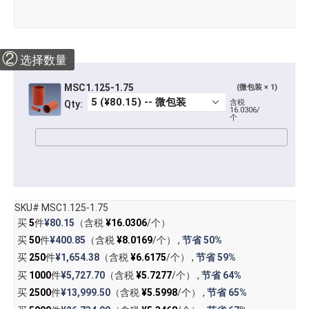
②
选择数量
MSC1.125-1.75
(微包装 × 1)
含税
Qty:
16.0306/
个
SKU# MSC1.125-1.75
买
5
件
¥80.15
（含税
¥16.0306
/个）
买
50
件
¥400.85
（含税
¥8.0169
/个） ,
节省
50%
买
250
件
¥1,654.38
（含税
¥6.6175
/个） ,
节省
59%
买
1000
件
¥5,727.70
（含税
¥5.7277
/个） ,
节省
64%
买
2500
件
¥13,999.50
（含税
¥5.5998
/个） ,
节省
65%