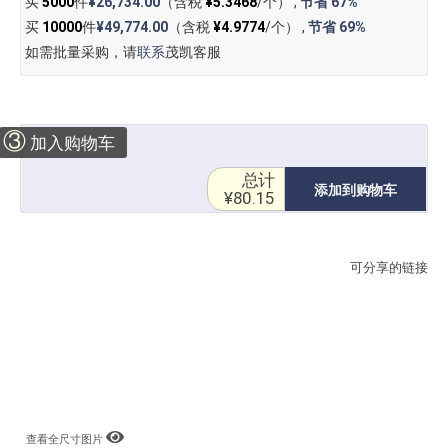
买
5000
件
¥26,734.00
（含税
¥5.3468
/个） ,
节省
67%
买
10000
件
¥49,774.00
（含税
¥4.9774
/个） ,
节省
69%
如需批量采购，请
联系
茂凯客服
③
加入购物车
总计
添加到购物车
¥80.15
可分享的链接
查看全尺寸图片