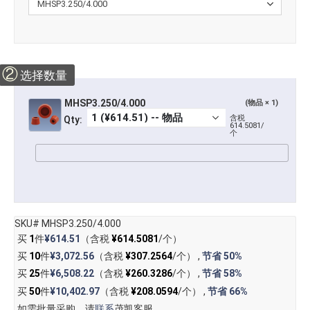
②
选择数量
MHSP3.250/4.000
(物品 × 1)
含税
Qty:
614.5081/
个
SKU# MHSP3.250/4.000
买
1
件
¥614.51
（含税
¥614.5081
/个）
买
10
件
¥3,072.56
（含税
¥307.2564
/个） ,
节省
50%
买
25
件
¥6,508.22
（含税
¥260.3286
/个） ,
节省
58%
买
50
件
¥10,402.97
（含税
¥208.0594
/个） ,
节省
66%
如需批量采购，请
联系
茂凯客服