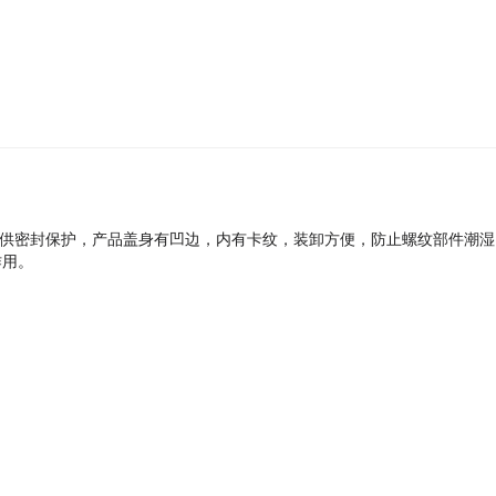
提供密封保护，产品盖身有凹边，内有卡纹，装卸方便，防止螺纹部件潮
作用。