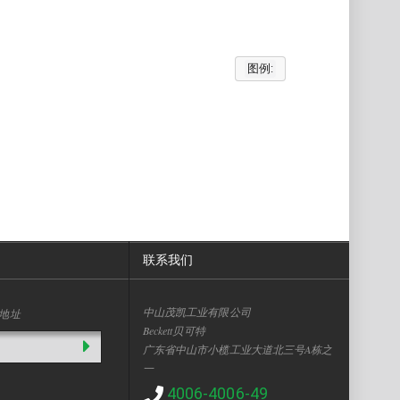
图例:
联系我们
中山茂凯工业有限公司
地址
Beckett贝可特
广东省中山市小榄工业大道北三号A栋之
一
4006-4006-49