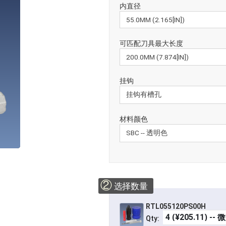
内直径
可匹配刀具最大长度
挂钩
材料颜色
②
选择数量
RTL055120PS00H
Qty: