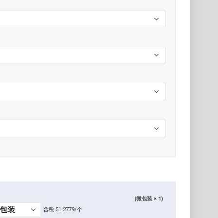
(微包装 × 1)
含税 51.2779/个