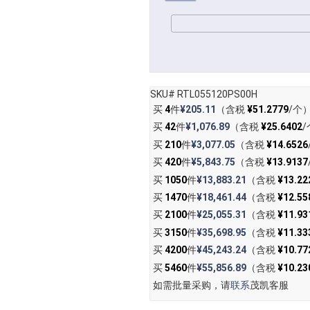
SKU# RTL055120PS00H
买
4
件
¥205.11
（含税
¥51.2779
/个
买
42
件
¥1,076.89
（含税
¥25.6402
/
买
210
件
¥3,077.05
（含税
¥14.6526
买
420
件
¥5,843.75
（含税
¥13.9137
买
1050
件
¥13,883.21
（含税
¥13.22
买
1470
件
¥18,461.44
（含税
¥12.55
买
2100
件
¥25,055.31
（含税
¥11.93
买
3150
件
¥35,698.95
（含税
¥11.33
买
4200
件
¥45,243.24
（含税
¥10.77
买
5460
件
¥55,856.89
（含税
¥10.23
如需批量采购，请
联系
茂凯客服