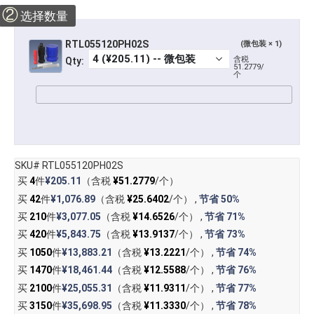
②
选择数量
RTL055120PH02S
(微包装 × 1)
含税
Qty:
51.2779/
个
SKU# RTL055120PH02S
买
4
件
¥205.11
（含税
¥51.2779
/个）
买
42
件
¥1,076.89
（含税
¥25.6402
/个） ,
节省
50%
买
210
件
¥3,077.05
（含税
¥14.6526
/个） ,
节省
71%
买
420
件
¥5,843.75
（含税
¥13.9137
/个） ,
节省
73%
买
1050
件
¥13,883.21
（含税
¥13.2221
/个） ,
节省
74%
买
1470
件
¥18,461.44
（含税
¥12.5588
/个） ,
节省
76%
买
2100
件
¥25,055.31
（含税
¥11.9311
/个） ,
节省
77%
买
3150
件
¥35,698.95
（含税
¥11.3330
/个） ,
节省
78%