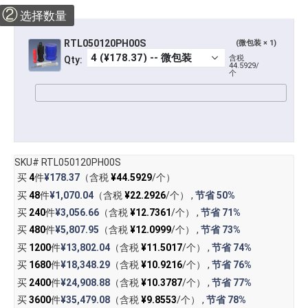
②
选择数量
RTL050120PH00S
(微包装 × 1)
含税
Qty:
44.5929/
个
SKU# RTL050120PH00S
买
4
件
¥178.37
（含税
¥44.5929
/个）
买
48
件
¥1,070.04
（含税
¥22.2926
/个） ,
节省
50%
买
240
件
¥3,056.66
（含税
¥12.7361
/个） ,
节省
71%
买
480
件
¥5,807.95
（含税
¥12.0999
/个） ,
节省
73%
买
1200
件
¥13,802.04
（含税
¥11.5017
/个） ,
节省
74%
买
1680
件
¥18,348.29
（含税
¥10.9216
/个） ,
节省
76%
买
2400
件
¥24,908.88
（含税
¥10.3787
/个） ,
节省
77%
买
3600
件
¥35,479.08
（含税
¥9.8553
/个） ,
节省
78%