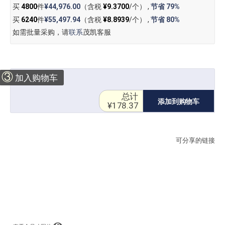
买
4800
件
¥44,976.00
（含税
¥9.3700
/个） ,
节省
79%
买
6240
件
¥55,497.94
（含税
¥8.8939
/个） ,
节省
80%
如需批量采购，请
联系
茂凯客服
③
加入购物车
总计
添加到购物车
¥178.37
可分享的链接