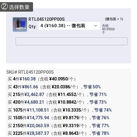
②
选择数量
RTL045120PP00S
(微包装 × 1)
含税
Qty:
40.0950/
个
SKU# RTL045120PP00S
买
4
件
¥160.38
（含税
¥40.0950
/个）
买
43
件
¥861.66
（含税
¥20.0386
/个） ,
节省
50%
买
215
件
¥2,462.87
（含税
¥11.4552
/个） ,
节省
71%
买
430
件
¥4,680.21
（含税
¥10.8842
/个） ,
节省
73%
买
1075
件
¥11,108.51
（含税
¥10.3335
/个） ,
节省
74%
买
1505
件
¥14,775.94
（含税
¥9.8179
/个） ,
节省
76%
买
2150
件
¥20,063.59
（含税
¥9.3319
/个） ,
节省
77%
买
3225
件
¥28,587.37
（含税
¥8.8643
/个） ,
节省
78%