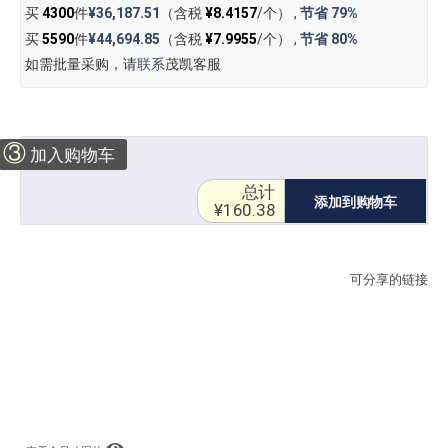
买
4300
件
¥36,187.51
（含税
¥8.4157
/个） ,
节省
79%
买
5590
件
¥44,694.85
（含税
¥7.9955
/个） ,
节省
80%
如需批量采购，请
联系
茂凯客服
③
加入购物车
总计
添加到购物车
¥160.38
可分享的链接