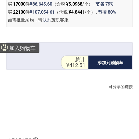
买
17000
件
¥86,645.60
（含税
¥5.0968
/个） ,
节省
79%
买
22100
件
¥107,054.61
（含税
¥4.8441
/个） ,
节省
80%
如需批量采购，请
联系
茂凯客服
③
加入购物车
总计
添加到购物车
¥412.51
可分享的链接