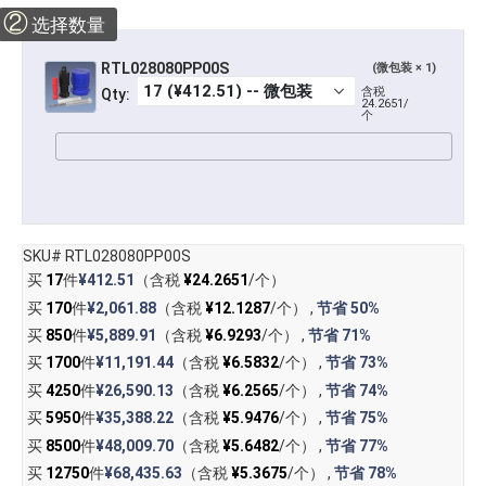
②
选择数量
RTL028080PP00S
(微包装 × 1)
含税
Qty:
24.2651/
个
SKU# RTL028080PP00S
买
17
件
¥412.51
（含税
¥24.2651
/个）
买
170
件
¥2,061.88
（含税
¥12.1287
/个） ,
节省
50%
买
850
件
¥5,889.91
（含税
¥6.9293
/个） ,
节省
71%
买
1700
件
¥11,191.44
（含税
¥6.5832
/个） ,
节省
73%
买
4250
件
¥26,590.13
（含税
¥6.2565
/个） ,
节省
74%
买
5950
件
¥35,388.22
（含税
¥5.9476
/个） ,
节省
75%
买
8500
件
¥48,009.70
（含税
¥5.6482
/个） ,
节省
77%
买
12750
件
¥68,435.63
（含税
¥5.3675
/个） ,
节省
78%