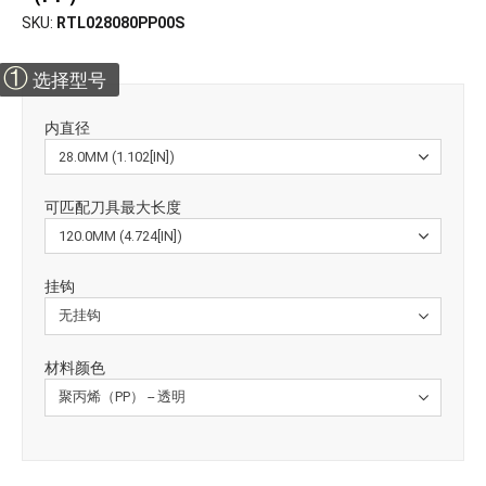
SKU
RTL028080PP00S
①
选择型号
内直径
可匹配刀具最大长度
挂钩
材料颜色