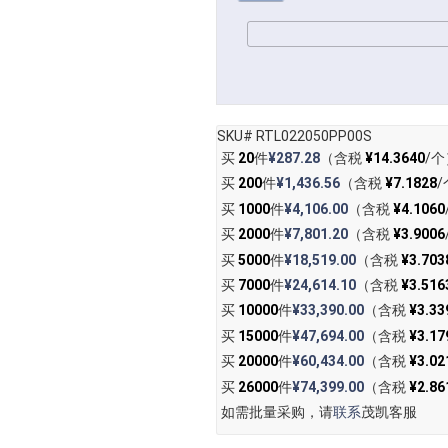
SKU# RTL022050PP00S
买
20
件
¥287.28
（含税
¥14.3640
/个
买
200
件
¥1,436.56
（含税
¥7.1828
/
买
1000
件
¥4,106.00
（含税
¥4.1060
买
2000
件
¥7,801.20
（含税
¥3.9006
买
5000
件
¥18,519.00
（含税
¥3.703
买
7000
件
¥24,614.10
（含税
¥3.516
买
10000
件
¥33,390.00
（含税
¥3.33
买
15000
件
¥47,694.00
（含税
¥3.17
买
20000
件
¥60,434.00
（含税
¥3.02
买
26000
件
¥74,399.00
（含税
¥2.86
如需批量采购，请
联系
茂凯客服