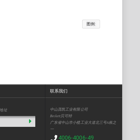
图例:
联系我们
中山茂凯工业有限公司
地址
Beckett贝可特
广东省中山市小榄工业大道北三号A栋之
一
4006-4006-49