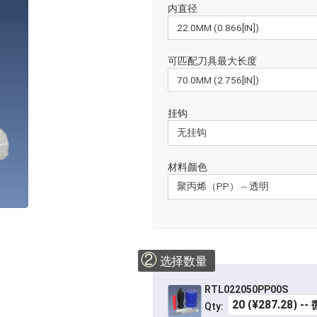
内直径
可匹配刀具最大长度
挂钩
材料颜色
②
选择数量
RTL022050PP00S
Qty: