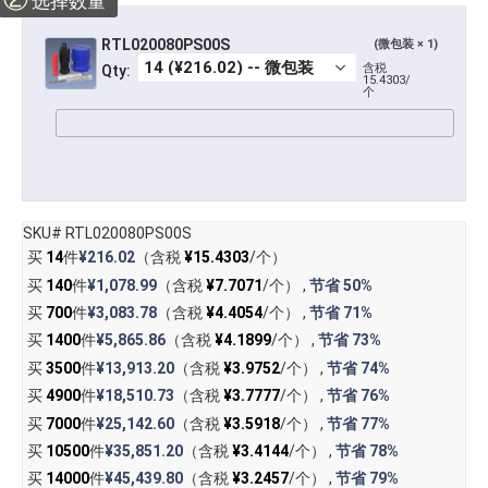
选择数量
RTL020080PS00S
(微包装 × 1)
含税
Qty:
15.4303/
个
SKU# RTL020080PS00S
买
14
件
¥216.02
（含税
¥15.4303
/个）
买
140
件
¥1,078.99
（含税
¥7.7071
/个） ,
节省
50%
买
700
件
¥3,083.78
（含税
¥4.4054
/个） ,
节省
71%
买
1400
件
¥5,865.86
（含税
¥4.1899
/个） ,
节省
73%
买
3500
件
¥13,913.20
（含税
¥3.9752
/个） ,
节省
74%
买
4900
件
¥18,510.73
（含税
¥3.7777
/个） ,
节省
76%
买
7000
件
¥25,142.60
（含税
¥3.5918
/个） ,
节省
77%
买
10500
件
¥35,851.20
（含税
¥3.4144
/个） ,
节省
78%
买
14000
件
¥45,439.80
（含税
¥3.2457
/个） ,
节省
79%