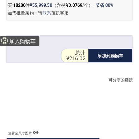
买
18200
件
¥55,999.58
（含税
¥3.0769
/个） ,
节省
80%
如需批量采购，请
联系
茂凯客服
③
加入购物车
总计
添加到购物车
¥216.02
可分享的链接
查看全尺寸图片