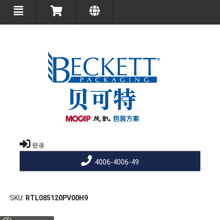
登录
4006-4006-49
SKU
RTL085120PV00H9