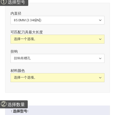
①
选择型号
内直径
可匹配刀具最大长度
挂钩
材料颜色
②
选择数量
↑ 选择型号↑