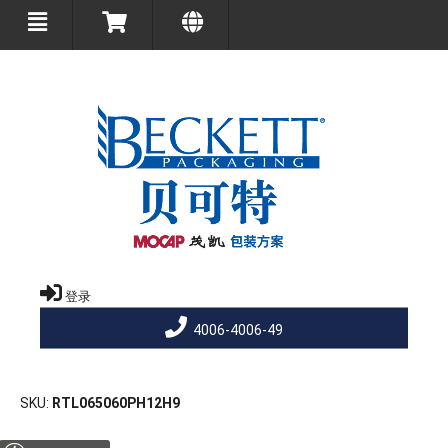
登录
4006-4006-49
SKU
RTL065060PH12H9