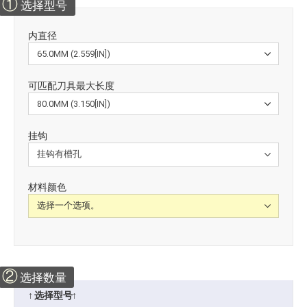
①
选择型号
内直径
可匹配刀具最大长度
挂钩
材料颜色
②
选择数量
↑ 选择型号↑