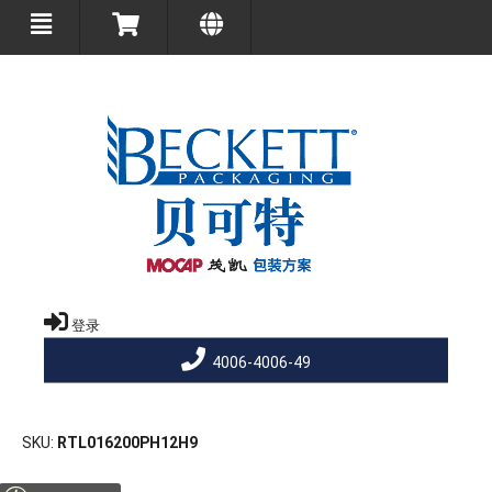
登录
4006-4006-49
SKU
RTL016200PH12H9