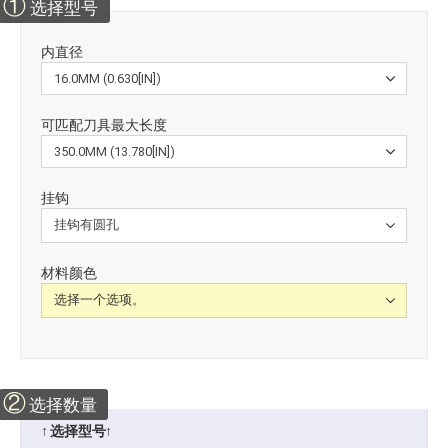
①
选择型号
内直径
可匹配刀具最大长度
挂钩
材料颜色
②
选择数量
↑ 选择型号↑