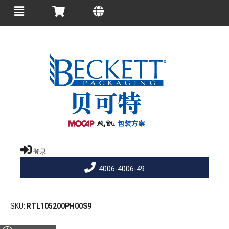
登录
4006-4006-49
SKU
RTL105200PH00S9