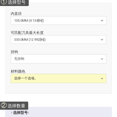
①
选择型号
内直径
可匹配刀具最大长度
挂钩
材料颜色
②
选择数量
↑ 选择型号↑