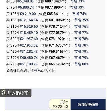
买
60
件
¥5,348.05
（含税
¥89.1342
/个） ,
节省
73%
买
78
件
¥6,800.74
（含税
¥87.1890
/个） ,
节省
73%
买
108
件
¥9,219.00
（含税
¥85.3611
/个） ,
节省
74%
买
150
件
¥12,164.54
（含税
¥81.0969
/个） ,
节省
75%
买
210
件
¥16,529.60
（含税
¥78.7124
/个） ,
节省
76%
买
240
件
¥18,489.10
（含税
¥77.0379
/个） ,
节省
77%
买
300
件
¥21,957.60
（含税
¥73.1920
/个） ,
节省
78%
买
390
件
¥27,953.52
（含税
¥71.6757
/个） ,
节省
78%
买
450
件
¥31,282.43
（含税
¥69.5165
/个） ,
节省
79%
买
600
件
¥40,480.74
（含税
¥67.4679
/个） ,
节省
79%
买
780
件
¥51,108.25
（含税
¥65.5234
/个） ,
节省
80%
如需批量采购，请
联系
茂凯客服
③
加入购物车
总计
添加到购物车
¥328.43