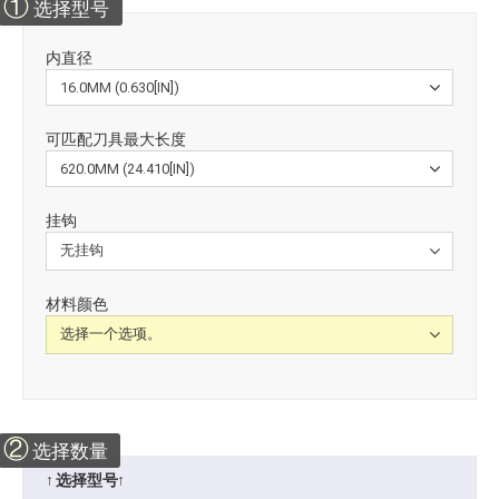
①
选择型号
内直径
可匹配刀具最大长度
挂钩
材料颜色
②
选择数量
↑ 选择型号↑