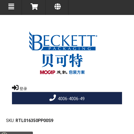
登录
4006-4006-49
SKU
RTL016350PP00S9