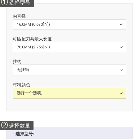
①
选择型号
内直径
可匹配刀具最大长度
挂钩
材料颜色
②
选择数量
↑ 选择型号↑