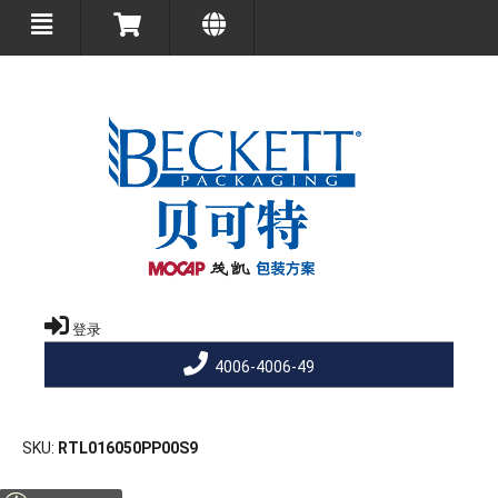
登录
4006-4006-49
SKU
RTL016050PP00S9