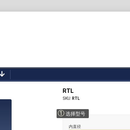
RTL
SKU
RTL
①
选择型号
内直径