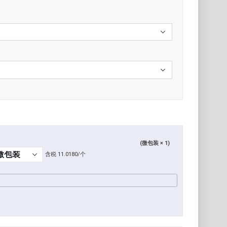
(微包装 × 1)
含税 11.0180/个