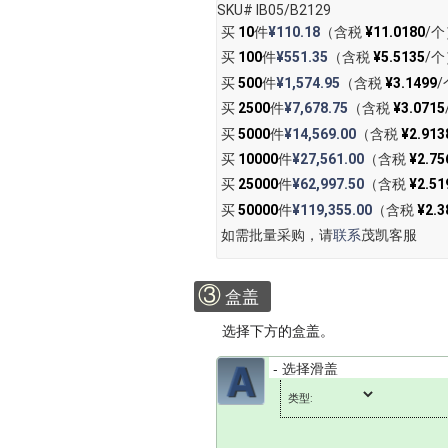
SKU# IB05/B2129
买
10
件
¥110.18
（含税
¥11.0180
/个
买
100
件
¥551.35
（含税
¥5.5135
/个
买
500
件
¥1,574.95
（含税
¥3.1499
/
买
2500
件
¥7,678.75
（含税
¥3.0715
买
5000
件
¥14,569.00
（含税
¥2.913
买
10000
件
¥27,561.00
（含税
¥2.75
买
25000
件
¥62,997.50
（含税
¥2.51
买
50000
件
¥119,355.00
（含税
¥2.3
如需批量采购，请
联系
茂凯客服
③
盒盖
选择下方的盒盖。
类型: