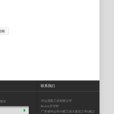
图例:
联系我们
中山茂凯工业有限公司
地址
Beckett贝可特
广东省中山市小榄工业大道北三号A栋之