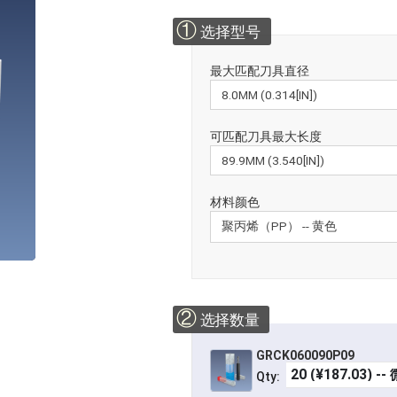
①
选择型号
最大匹配刀具直径
可匹配刀具最大长度
材料颜色
②
选择数量
GRCK060090P09
Qty: